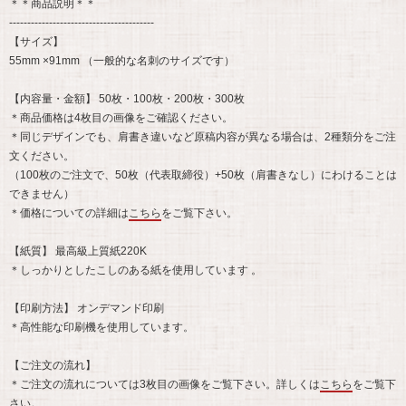
＊＊商品説明＊＊
----------------------------------------
【サイズ】
55mm ×91mm （一般的な名刺のサイズです）
【内容量・金額】 50枚・100枚・200枚・300枚
＊商品価格は4枚目の画像をご確認ください。
＊同じデザインでも、肩書き違いなど原稿内容が異なる場合は、2種類分をご注
文ください。
（100枚のご注文で、50枚（代表取締役）+50枚（肩書きなし）にわけることは
できません）
＊価格についての詳細は
こちら
をご覧下さい。
【紙質】 最高級上質紙220K
＊しっかりとしたこしのある紙を使用しています 。
【印刷方法】 オンデマンド印刷
＊高性能な印刷機を使用しています。
【ご注文の流れ】
＊ご注文の流れについては3枚目の画像をご覧下さい。詳しくは
こちら
をご覧下
さい。