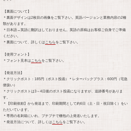
【裏面について】
＊裏面デザインは2枚目の画像をご覧下さい。英語バージョンと業務内容の2種
類があります。
＊日本語→英語に翻訳はしておりません。英語の原稿はお客様ご自身でご準備
ください。
＊裏面について、詳しくは
こちら
をご覧下さい。
【使用フォント】
＊フォント見本は
こちら
をご覧下さい。
【発送方法】
＊クリックポスト：185円（ポスト投函）＊レターパックプラス：600円（宅急
便扱い）
＊クリックポストは3～4日後のポスト投函になりますが、追跡番号がありま
す。
＊【印刷依頼】から発送まで、印刷期間として約6日（土・日・祝日除く）をい
ただいています。
＊専用の名刺箱にいれ、プチプチで梱包の上発送いたします。
＊発送方法について、詳しくは
こちら
をご覧下さい。