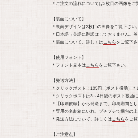
＊ご注文の流れについては3枚目の画像をご
【裏面について】
＊裏面デザインは2枚目の画像をご覧下さい
＊日本語→英語に翻訳はしておりません。英
＊裏面について、詳しくは
こちら
をご覧下さ
【使用フォント】
＊フォント見本は
こちら
をご覧下さい。
【発送方法】
＊クリックポスト：185円（ポスト投函）＊
＊クリックポストは3～4日後のポスト投函
＊【印刷依頼】から発送まで、印刷期間とし
＊専用の名刺箱にいれ、プチプチで梱包の上
＊発送方法について、詳しくは
こちら
をご覧
【ご注意点】