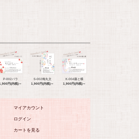
P-002バラ
S-002梅丸文
K-004藤と蝶
1,900円(内税)～
1,900円(内税)～
1,900円(内税)～
マイアカウント
ログイン
カートを見る