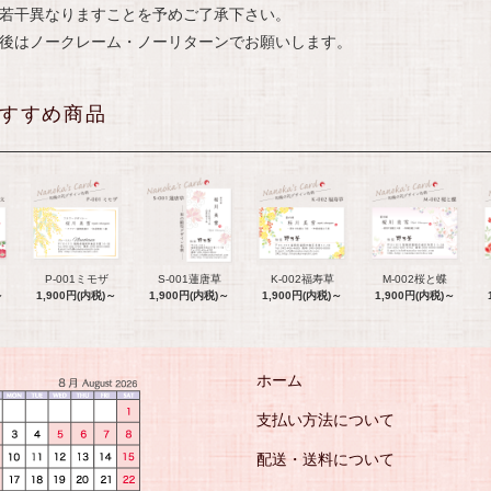
若干異なりますことを予めご了承下さい。
後はノークレーム・ノーリターンでお願いします。
すすめ商品
P-001ミモザ
S-001蓮唐草
K-002福寿草
M-002桜と蝶
～
1,900円(内税)～
1,900円(内税)～
1,900円(内税)～
1,900円(内税)～
ホーム
支払い方法について
配送・送料について