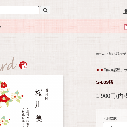
る
ホーム
>
和の縦型デザ
▶▶
和の縦型デ
S-009椿
1,900円(内
印刷枚数