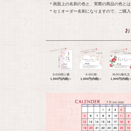
＊画面上の名刺の色と、実際の商品の色とは
＊セミオーダー名刺になりますので、ご購入
お
S-029桜と蝶
K-001桜
M-001椿丸文
1,900円(内税)～
1,900円(内税)～
1,900円(内税)