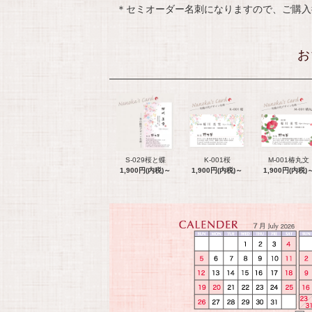
＊セミオーダー名刺になりますので、ご購入
お
S-029桜と蝶
K-001桜
M-001椿丸文
1,900円(内税)～
1,900円(内税)～
1,900円(内税)