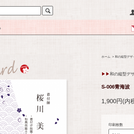
る
ホーム
>
和の縦型デザ
▶▶
和の縦型デ
S-006青海波
1,900円(内
印刷枚数