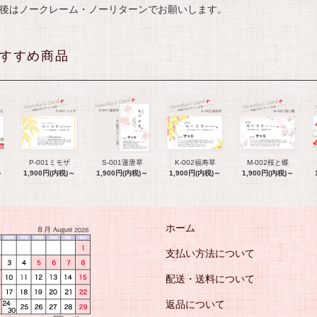
後はノークレーム・ノーリターンでお願いします。
すすめ商品
P-001ミモザ
S-001蓮唐草
K-002福寿草
M-002桜と蝶
～
1,900円(内税)～
1,900円(内税)～
1,900円(内税)～
1,900円(内税)～
ホーム
支払い方法について
配送・送料について
返品について