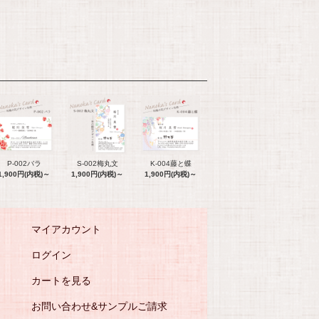
P-002バラ
S-002梅丸文
K-004藤と蝶
1,900円(内税)～
1,900円(内税)～
1,900円(内税)～
マイアカウント
ログイン
カートを見る
お問い合わせ&サンプルご請求