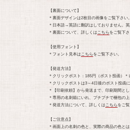
【裏面について】
＊裏面デザインは2枚目の画像をご覧下さい
＊日本語→英語に翻訳はしておりません。英
＊裏面について、詳しくは
こちら
をご覧下さ
【使用フォント】
＊フォント見本は
こちら
をご覧下さい。
【発送方法】
＊クリックポスト：185円（ポスト投函）＊
＊クリックポストは3～4日後のポスト投函
＊【印刷依頼】から発送まで、印刷期間とし
＊専用の名刺箱にいれ、プチプチで梱包の上
＊発送方法について、詳しくは
こちら
をご覧
【ご注意点】
＊画面上の名刺の色と、実際の商品の色とは